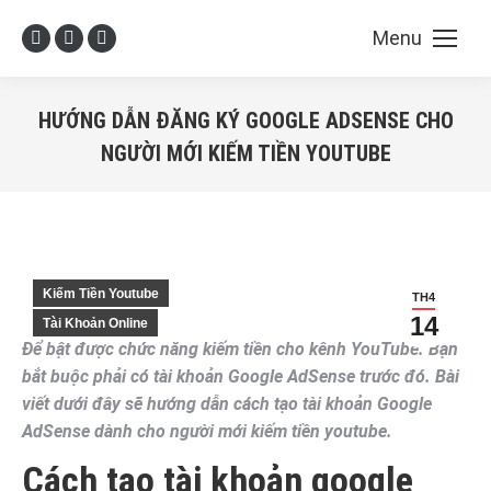
Menu
Facebook
X
YouTube
page
page
page
opens
opens
opens
HƯỚNG DẪN ĐĂNG KÝ GOOGLE ADSENSE CHO
in
in
in
NGƯỜI MỚI KIẾM TIỀN YOUTUBE
new
new
new
You are here:
window
window
window
Kiếm Tiền Youtube
TH4
14
Tài Khoản Online
Để bật được chức năng kiếm tiền cho kênh YouTube. Bạn
bắt buộc phải có tài khoản Google AdSense trước đó. Bài
viết dưới đây sẽ hướng dẫn cách tạo tài khoản Google
AdSense dành cho người mới kiếm tiền youtube.
Cách tạo tài khoản google