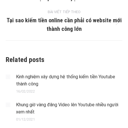
post:
BÀI VIẾT TIẾP THEO
Tại sao kiếm tiền online cần phải có website mới
Next
thành công lớn
post:
Related posts
Kinh nghiệm xây dựng hệ thống kiếm tiền Youtube
thành công
16/02/2022
Khung giờ vàng đăng Video lên Youtube nhiều người
xem nhất
01/12/2021