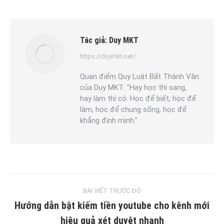
Tác giả:
Duy MKT
https://duymkt.net/
Quan điểm Quy Luật Bất Thành Văn
của Duy MKT: "Hay học thì sang,
hay làm thì có. Học để biết, học để
làm, học để chung sống, học để
khẳng định mình."
Post
BÀI VIẾT TRƯỚC ĐÓ
navigation
Hướng dẫn bật kiếm tiền youtube cho kênh mới
Previous
hiệu quả xét duyệt nhanh