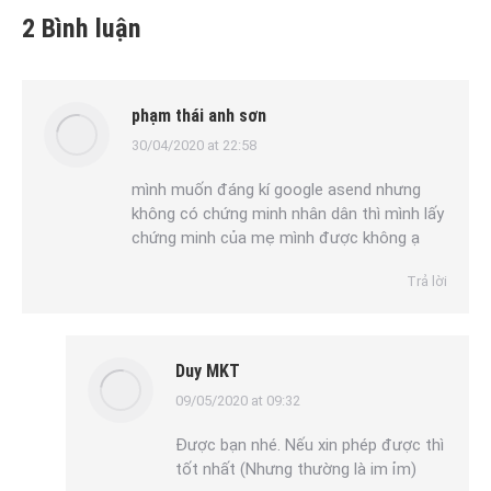
2 Bình luận
phạm thái anh sơn
30/04/2020 at 22:58
says:
mình muốn đáng kí google asend nhưng
không có chứng minh nhân dân thì mình lấy
chứng minh của mẹ mình được không ạ
Trả lời
Duy MKT
09/05/2020 at 09:32
says:
Được bạn nhé. Nếu xin phép được thì
tốt nhất (Nhưng thường là im ỉm)