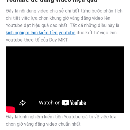
Đây là nội dung video chia sẻ chi tiết từng bước phân tích
chi tiết việc lựa chọn khung giờ vàng đăng video lên
Youtube đạt hiệu quả cao nhất. Tất cả những điều này là
kinh nghiệm làm kiếm tiền youtube
đúc kết từ việc làm
youtube thực tế của Duy MKT.
Đây là kinh nghiệm kiếm tiền Youtube giá trị về việc lựa
chọn giờ vàng đăng video chuẩn nhất