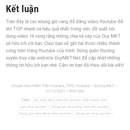
Kết luận
Trên đây là các khung giờ vàng để đăng video Youtube đễ
lên TOP nhanh và hiệu quả nhất trong việc đề xuất nội
dung video. Hi vọng rằng những chia sẻ này của Duy MKT
sẽ hữu ích với bạn. Chúc bạn sẽ gặt hái được nhiều thành
công trên trang Youtube của mình. Đừng quên thường
xuyên truy cập website DuyMKT.Net để cập nhật những
thông tin hữu ích bạn nhé. Cảm ơn bạn đã theo dõi bài viết!
Chuyên Mục
Kiếm Tiền Youtube
,
TIPS
,
Youtube
By
Duy MKT
01/12/2021
Bình luận
Tags:
giờ vàng đăng video lên youtube nhiều người xem
giờ vàng youtube
khung giờ vàng đăng video lên youtube
khung giờ vàng đăng video youtube
khung giờ vàng youtube