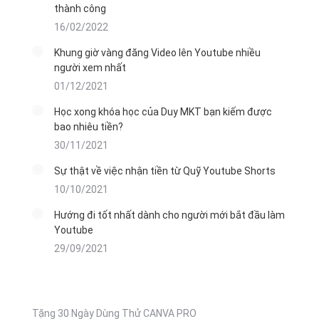
thành công
16/02/2022
Khung giờ vàng đăng Video lên Youtube nhiều
người xem nhất
01/12/2021
Học xong khóa học của Duy MKT bạn kiếm được
bao nhiêu tiền?
30/11/2021
Sự thật về việc nhận tiền từ Quỹ Youtube Shorts
10/10/2021
Hướng đi tốt nhất dành cho người mới bắt đầu làm
Youtube
29/09/2021
Tặng 30 Ngày Dùng Thử CANVA PRO