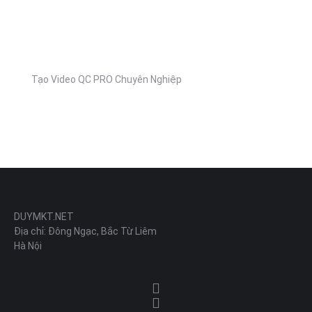
Tạo Video QC PRO Chuyên Nghiệp
DUYMKT.NET
Địa chỉ: Đông Ngạc, Bắc Từ Liêm
Hà Nội