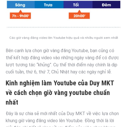
Các giờ vàng đăng video lên Youtube hiệu quả và nhiều người xem nhất
Bên cạnh lựa chọn giờ vàng đăng Youtube, bạn cũng có
thể kết hợp đăng video vào những ngày vàng để có được
lượt tương tác “khủng”. Cụ thể thời điểm này chính là dịp
cuối tuần, thứ 6, thứ 7, Chủ Nhật hay các ngày nghỉ lễ.
Kinh nghiệm làm Youtube của Duy MKT
về cách chọn giờ vàng youtube chuẩn
nhất
Đây là sự chia sẻ mới nhất của Duy MKT về việc lựa chọn
khung giờ vàng đăng video lên Youtube. Đồng thời là lời