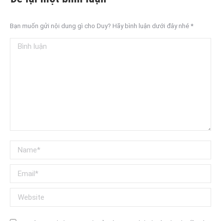
Bạn muốn gửi nội dung gì cho Duy? Hãy bình luận dưới đây nhé
*
Bình luận
Name *
Email *
Website