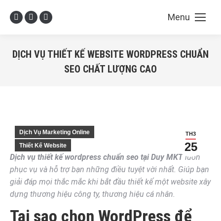
Menu
Facebook
X
YouTube
page
page
page
opens
opens
opens
DỊCH VỤ THIẾT KẾ WEBSITE WORDPRESS CHUẨN
in
in
in
SEO CHẤT LƯỢNG CAO
new
new
new
You are here:
window
window
window
Dịch Vụ Marketing Online
TH3
25
Thiết Kế Website
Dịch vụ thiết kế wordpress chuẩn seo tại Duy MKT
luôn
phục vụ và hỗ trợ bạn những điều tuyệt vời nhất. Giúp bạn
giải đáp mọi thắc mắc khi bắt đầu thiết kế một website xây
dựng thương hiệu công ty, thương hiệu cá nhân.
Tại sao chọn WordPress để