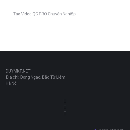
Tạo Video QC PRO Chuyên Nghiệp
DUYMKT.NET
Địa chỉ: Đông Ngạc, Bắc Từ Liêm
Hà Nội