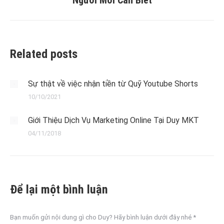
Người Mới Cần Biết
post:
Related posts
Sự thật về việc nhận tiền từ Quỹ Youtube Shorts
10/10/2021
Giới Thiệu Dịch Vụ Marketing Online Tại Duy MKT
04/11/2018
Để lại một bình luận
Bạn muốn gửi nội dung gì cho Duy? Hãy bình luận dưới đây nhé
*