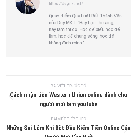
https://duymkt.net/
Quan điểm Quy Luật Bất Thành Văn
của Duy MKT: "Hay học thì sang,
hay làm thì có. Học để biết, học để
làm, học để chung sống, học để
khẳng định mình."
Post
BÀI VIẾT TRƯỚC ĐÓ
navigation
Cách nhận tiền Western Union online dành cho
Previous
người mới làm youtube
post:
BÀI VIẾT TIẾP THEO
Những Sai Lầm Khi Bắt Đầu Kiếm Tiền Online Của
Next