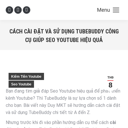
Menu
Facebook
X
YouTube
page
page
page
opens
opens
opens
CÁCH CÀI ĐẶT VÀ SỬ DỤNG TUBEBUDDY CÔNG
in
in
in
CỤ GIÚP SEO YOUTUBE HIỆU QUẢ
new
new
new
You are here:
window
window
window
Kiếm Tiền Youtube
TH9
8
Seo Youtube
Bạn đang tìm giải đáp Seo Youtube hiệu quả để phát triển
kênh Youtube? Thì TubeBuddy là sự lựa chọn số 1 dành
cho bạn. Bài viết này Duy MKT sẽ hướng dẫn cách cài đặt
và sử dụng TubeBuddy chi tiết từ A đến Z.
Nhưng trước khi đi vào phần hướng dẫn cụ thể cách
cài