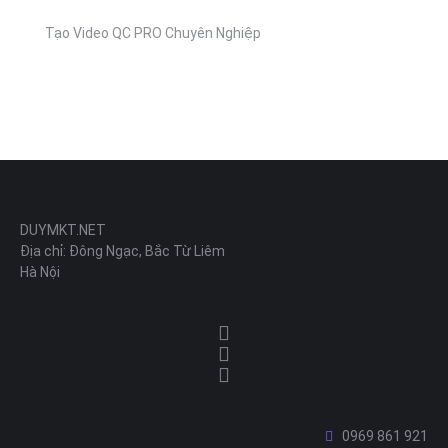
Tạo Video QC PRO Chuyên Nghiệp
DUYMKT.NET
Địa chỉ: Đông Ngạc, Bắc Từ Liêm
Hà Nội
0969 861 921