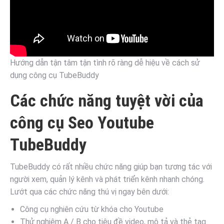
Hướng dẫn tận tâm tận tình rõ ràng dễ hiệu về cách sử
dụng công cụ TubeBuddy
Các chức năng tuyệt vời của
công cụ Seo Youtube
TubeBuddy
TubeBuddy có rất nhiều chức năng giúp bạn tương tác với
người xem, quản lý kênh và phát triển kênh nhanh chóng.
Lướt qua các chức năng thú vị ngay bên dưới:
Công cụ nghiên cứu từ khóa cho Youtube
Thử nghiệm A / B cho tiêu đề video, mô tả và thẻ tag