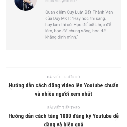
https://duymkt.net/
Quan điểm Quy Luật Bất Thành Văn
của Duy MKT: "Hay học thì sang,
hay làm thì có. Học để biết, học để
làm, học để chung sống, học để
khẳng định mình."
Post
BÀI VIẾT TRƯỚC ĐÓ
navigation
Hướng dẫn cách đăng video lên Youtube chuẩn
Previous
và nhiều người xem nhất
post:
BÀI VIẾT TIẾP THEO
Hướng dẫn cách tăng 1000 đăng ký Youtube dễ
Next
dàng và hiệu quả