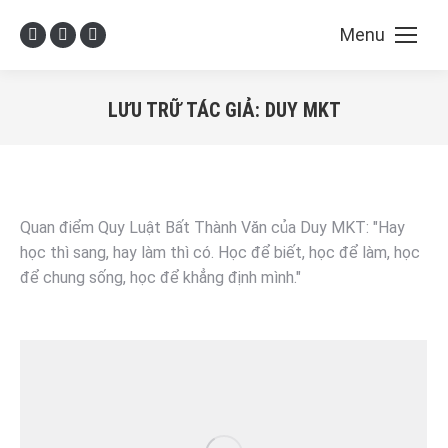
Menu
Facebook
X
YouTube
page
page
page
opens
opens
opens
LƯU TRỮ TÁC GIẢ:
DUY MKT
in
in
in
You are here:
new
new
new
window
window
window
Quan điểm Quy Luật Bất Thành Văn của Duy MKT: "Hay
học thì sang, hay làm thì có. Học để biết, học để làm, học
để chung sống, học để khẳng định mình."