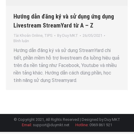
Hướng dẫn đăng ký và sử dụng ứng dụng
Livestream StreamYard từ A – Z
Tài Khoản Online
,
TIPS
By
Duy MKT
26/05/2021
Bình luận
Hướng dẫn đăng ký và sử dụng StreamYard chi
tiết, phần mềm hỗ trợ livestream đa luồng hiệu quả
trên đa nền tảng như Facebook, Youtube và nhiều
nền tảng khác. Hướng dẫn cách dùng phần, học
tính năng sử dụng Streamyard.
© Copyright 2021, All Rights Reserved | Designed by Duy MKT
Email:
support@duymkt.net
Hotline:
0969 861 921