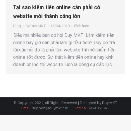
Tại sao kiếm tiền online cần phải có
website mới thành công lớn
Blog
By
Duy MKT
16/04/2020
Bình luận
Điều mà nhiều bạn có hỏi Duy MKT: Làm kiếm tiền
online bây giờ cần phải làm gì đầu tiên? Duy có trả
lời câu hỏi đó là phải làm website thì mới kiếm tiền
online tốt được. Sự thật kiếm tiền online hay kinh
doanh online thì website luôn là công cụ đắc lực.…
© Copyright 2021, All Rights Reserved | Designed by Duy MKT
Email:
support@duymkt.net
Hotline:
0969 861 921